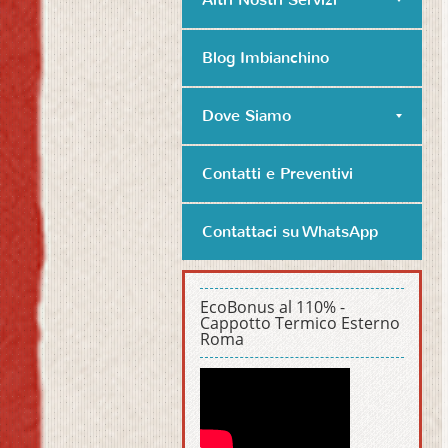
Blog Imbianchino
Dove Siamo
Contatti e Preventivi
Contattaci su WhatsApp
EcoBonus al 110% -
Cappotto Termico Esterno
Roma