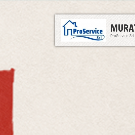
MURA
ProService Srl 