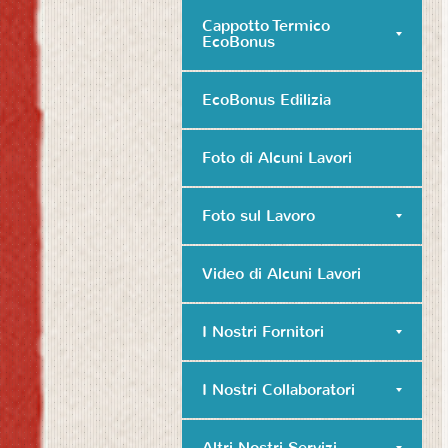
Cappotto Termico
EcoBonus
EcoBonus Edilizia
Foto di Alcuni Lavori
Foto sul Lavoro
Video di Alcuni Lavori
I Nostri Fornitori
I Nostri Collaboratori
Altri Nostri Servizi