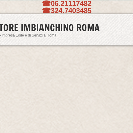
☎06.21117482
☎324.7403485
TORE IMBIANCHINO ROMA
- Impresa Edile e di Servizi a Roma