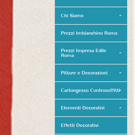
Chi Siamo
Prezzi Imbianchino Roma
Prezzi Impresa Edile
Roma
Pitture e Decorazioni
Cartongesso Controsoffitti
Elementi Decorativi
Effetti Decorativi