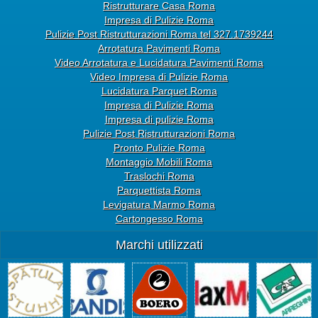
Ristrutturare Casa Roma
Impresa di Pulizie Roma
Pulizie Post Ristrutturazioni Roma tel 327.1739244
Arrotatura Pavimenti Roma
Video Arrotatura e Lucidatura Pavimenti Roma
Video Impresa di Pulizie Roma
Lucidatura Parquet Roma
Impresa di Pulizie Roma
Impresa di pulizie Roma
Pulizie Post Ristrutturazioni Roma
Pronto Pulizie Roma
Montaggio Mobili Roma
Traslochi Roma
Parquettista Roma
Levigatura Marmo Roma
Cartongesso Roma
Marchi utilizzati