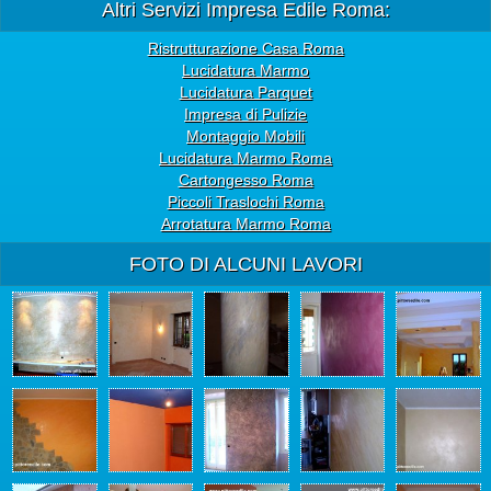
Altri Servizi Impresa Edile Roma:
Ristrutturazione Casa Roma
Lucidatura Marmo
Lucidatura Parquet
Impresa di Pulizie
Montaggio Mobili
Lucidatura Marmo Roma
Cartongesso Roma
Piccoli Traslochi Roma
Arrotatura Marmo Roma
FOTO DI ALCUNI LAVORI