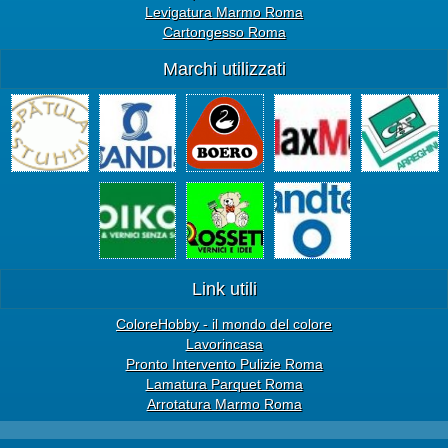
Levigatura Marmo Roma
Cartongesso Roma
Marchi utilizzati
Link utili
ColoreHobby - il mondo del colore
Lavorincasa
Pronto Intervento Pulizie Roma
Lamatura Parquet Roma
Arrotatura Marmo Roma