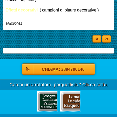
Effetti decorativi
( campioni di pitture decorative )
16/03/2014
«
»
CHIAMA: 3894796146
Cerchi un arrotatore, parquettista? Clicca sotto.