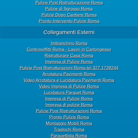
Pulizie Post Ristrutturazione Roma
Pulizie di Sgrosso Roma
Pulizie Dopo Cantiere Roma
Pronto Intervento Pulizie Roma
Collegamenti Esterni
Imbianchino Roma
Controsoffitti Roma - Lavori in Cartongesso
Ristrutturare Casa Roma
Impresa di Pulizie Roma
Pulizie Post Ristrutturazioni Roma tel 327.1739244
Arrotatura Pavimenti Roma
Video Arrotatura e Lucidatura Pavimenti Roma
Video Impresa di Pulizie Roma
Lucidatura Parquet Roma
Impresa di Pulizie Roma
Impresa di pulizie Roma
Pulizie Post Ristrutturazioni Roma
Pronto Pulizie Roma
Montaggio Mobili Roma
Traslochi Roma
Parquettista Roma