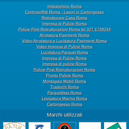
Imbianchino Roma
Controsoffitti Roma - Lavori in Cartongesso
Ristrutturare Casa Roma
Impresa di Pulizie Roma
Pulizie Post Ristrutturazioni Roma tel 327.1739244
Arrotatura Pavimenti Roma
Video Arrotatura e Lucidatura Pavimenti Roma
Video Impresa di Pulizie Roma
Lucidatura Parquet Roma
Impresa di Pulizie Roma
Impresa di pulizie Roma
Pulizie Post Ristrutturazioni Roma
Pronto Pulizie Roma
Montaggio Mobili Roma
Traslochi Roma
Parquettista Roma
Levigatura Marmo Roma
Cartongesso Roma
Marchi utilizzati