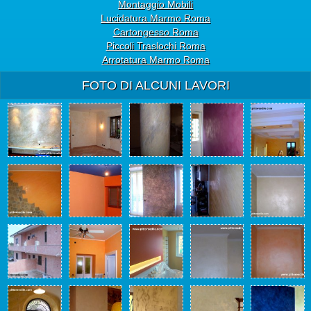
Montaggio Mobili
Lucidatura Marmo Roma
Cartongesso Roma
Piccoli Traslochi Roma
Arrotatura Marmo Roma
FOTO DI ALCUNI LAVORI