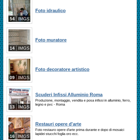
Foto idraulico
54
IMGS
Foto muratore
14
IMGS
Foto decoratore artistico
09
IMGS
Scuderi Infissi Alluminio Roma
Produzione, montaggio, vendita e posa infissi in alluminio, ferro,
legno e pvc - Roma
13
IMGS
Restauri opere d'arte
Foto restauro opere d'arte prima durante e dopo di mosaici
lapidei stucchi foglia oro ecc.
16
IMGS