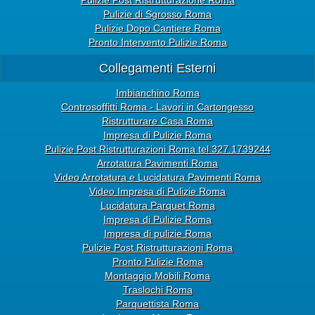
Pulizie di Sgrosso Roma
Pulizie Dopo Cantiere Roma
Pronto Intervento Pulizie Roma
Collegamenti Esterni
Imbianchino Roma
Controsoffitti Roma - Lavori in Cartongesso
Ristrutturare Casa Roma
Impresa di Pulizie Roma
Pulizie Post Ristrutturazioni Roma tel 327.1739244
Arrotatura Pavimenti Roma
Video Arrotatura e Lucidatura Pavimenti Roma
Video Impresa di Pulizie Roma
Lucidatura Parquet Roma
Impresa di Pulizie Roma
Impresa di pulizie Roma
Pulizie Post Ristrutturazioni Roma
Pronto Pulizie Roma
Montaggio Mobili Roma
Traslochi Roma
Parquettista Roma