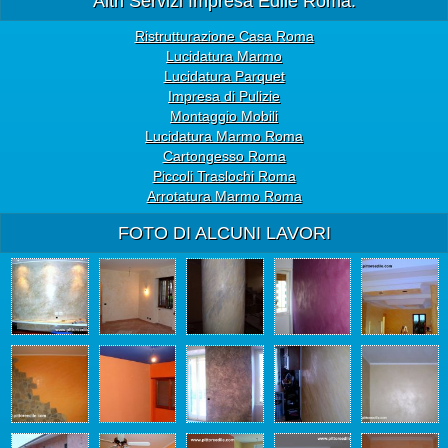
Altri Servizi Impresa Edile Roma:
Ristrutturazione Casa Roma
Lucidatura Marmo
Lucidatura Parquet
Impresa di Pulizie
Montaggio Mobili
Lucidatura Marmo Roma
Cartongesso Roma
Piccoli Traslochi Roma
Arrotatura Marmo Roma
FOTO DI ALCUNI LAVORI