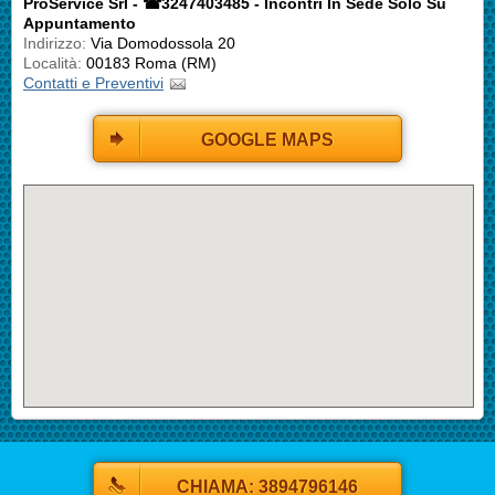
ProService Srl - ☎3247403485 - Incontri In Sede Solo Su
Appuntamento
Indirizzo:
Via Domodossola 20
Località:
00183 Roma (RM)
Contatti e Preventivi
GOOGLE MAPS
CHIAMA: 3894796146