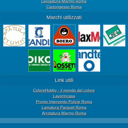
Levigatura Marmo Roma
Cartongesso Roma
Marchi utilizzati
Link utili
ColoreHobby - il mondo del colore
Lavorincasa
Pronto Intervento Pulizie Roma
Lamatura Parquet Roma
Arrotatura Marmo Roma