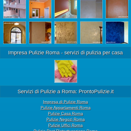
Impresa Pulizie Roma - servizi di pulizia per casa
Servizi di Pulizie a Roma: ProntoPulizie.it
Impresa di Pulizie Roma
Pulizie Appartamenti Roma
Pulizie Casa Roma
Pulizie Negozi Roma
Pulizie Uffici Roma
Pulizie Post Ristrutturazione Roma